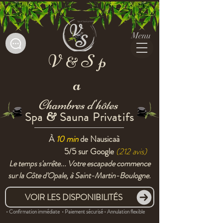
Menu
V
Sp
&
a
Chambres d'hôtes
Spa
Sauna Privatifs
&
À
10 min
de Nausicaà
5/5 sur
Google
(212 avis)
Le temps s'arrête... Votre escapade commence
sur la Côte d'Opale, à Saint-Martin-Boulogne.
VOIR LES DISPONIBILITÉS
• Confirmation immédiate • Paiement sécurisé • Annulation flexible