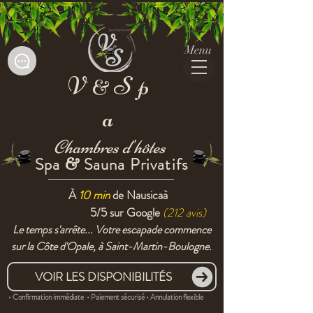
Menu
V
Sp
&
a
Chambres d'hôtes
Spa
Sauna Privatifs
&
À
10 min
de Nausicaà
5/5 sur
Google
(212 avis)
Le temps s'arrête... Votre escapade commence
sur la Côte d'Opale, à Saint-Martin-Boulogne.
VOIR LES DISPONIBILITÉS
• Confirmation immédiate • Paiement sécurisé • Annulation flexible